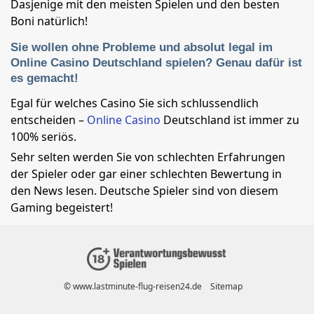
Dasjenige mit den meisten Spielen und den besten
Boni natürlich!
Sie wollen ohne Probleme und absolut legal im
Online Casino Deutschland spielen? Genau dafür ist
es gemacht!
Egal für welches Casino Sie sich schlussendlich
entscheiden –
Online Casino
Deutschland ist immer zu
100% seriös.
Sehr selten werden Sie von schlechten Erfahrungen
der Spieler oder gar einer schlechten Bewertung in
den News lesen. Deutsche Spieler sind von diesem
Gaming begeistert!
© www.lastminute-flug-reisen24.de
Sitemap