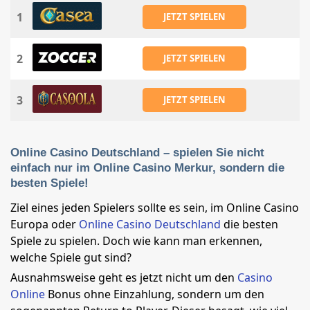
1
JETZT SPIELEN
2
JETZT SPIELEN
3
JETZT SPIELEN
Online Casino Deutschland – spielen Sie nicht
einfach nur im Online Casino Merkur, sondern die
besten Spiele!
Ziel eines jeden Spielers sollte es sein, im Online Casino
Europa oder
Online Casino Deutschland
die besten
Spiele zu spielen. Doch wie kann man erkennen,
welche Spiele gut sind?
Ausnahmsweise geht es jetzt nicht um den
Casino
Online
Bonus ohne Einzahlung, sondern um den