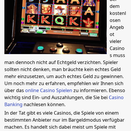
dem
kostenl
osen
Angeb
ot
vieler
Casino
s muss
man dennoch nicht auf Echtgeld verzichten. Spieler
sollten nicht denken, man bräuchte kein echtes Geld
mehr einzusetzen, um auch echtes Geld zu gewinnen.
Um noch mehr zu erfahren, empfehlen wir Ihnen sich
über das
online Casino Spielen
zu informieren. Ebenso
wichtig sind Ein- und Auszahlungen, die Sie bei
Casino
Banking
nachlesen können.
In der Tat gibt es viele Casinos, die Spiele von einem
bestimmten Anbieter nur im Bargeldmodus verfügbar
machen. Es handelt sich dabei meist um Spiele mit